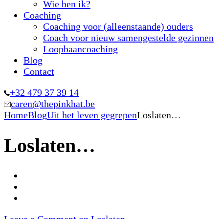
Wie ben ik?
Coaching
Coaching voor (alleenstaande) ouders
Coach voor nieuw samengestelde gezinnen
Loopbaancoaching
Blog
Contact
+32 479 37 39 14
caren@thepinkhat.be
Home
Blog
Uit het leven gegrepen
Loslaten…
Loslaten…
Leave a Comment
on Loslaten…